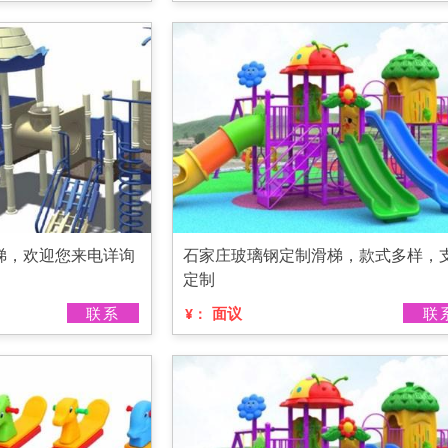
梯，欢迎您来电详询
石家庄玻璃钢定制滑梯，款式多样，
定制
联系
面议
联
¥：