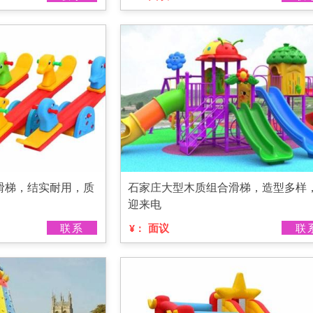
滑梯，结实耐用，质
石家庄大型木质组合滑梯，造型多样
迎来电
联系
面议
联
¥：