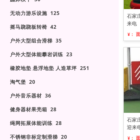
无动力游乐设施 125
石家
来电
摇马跷跷板转椅 42
¥：
户外大型组合滑梯 35
户外大型体能攀岩训练 23
橡胶地垫 悬浮地垫 人造草坪 251
淘气堡 20
户外音乐器材 36
健身器材果壳箱 28
石家
绳网拓展体能训练 28
迎来
不锈钢非标定制滑梯 20
¥：