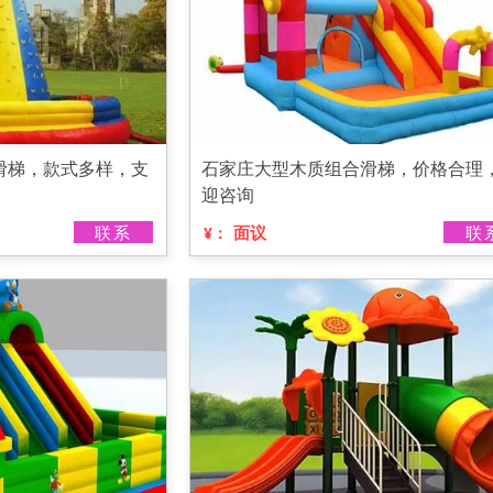
滑梯，款式多样，支
石家庄大型木质组合滑梯，价格合理
迎咨询
联系
面议
联
¥：