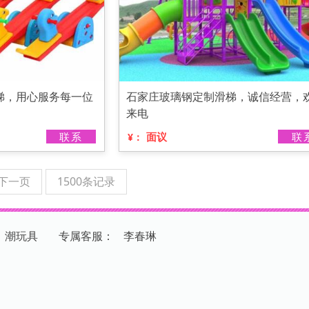
梯，用心服务每一位
石家庄玻璃钢定制滑梯，诚信经营，
来电
联系
面议
联
¥：
下一页
1500条记录
：潮玩具
专
属
客
服
：
李春琳