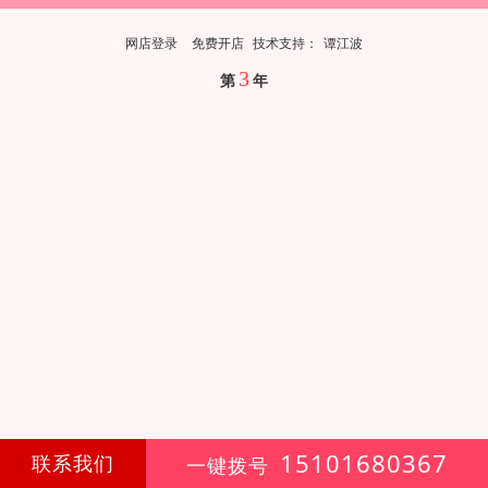
网店登录
免费开店
技
术
支
持
：
谭江波
3
第
年
15101680367
联系我们
一键拨号