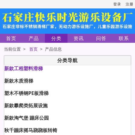
登录
注册
首页
产品
分类
资讯
问答
联系
当前位置 >
首页
> 产品信息
分类导航
新款工程塑料滑梯
新款木质滑梯
塑木不锈钢PE板滑梯
新款攀爬类拓展设施
新款淘气堡 蹦床公园
秋千蹦床摇马跷跷板转椅