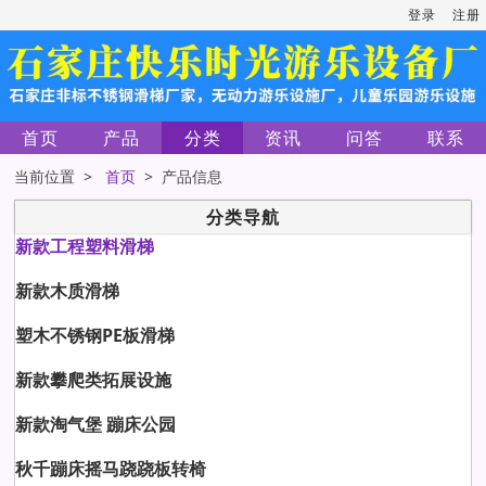
登录
注册
首页
产品
分类
资讯
问答
联系
当前位置 >
首页
> 产品信息
分类导航
新款工程塑料滑梯
新款木质滑梯
塑木不锈钢PE板滑梯
新款攀爬类拓展设施
新款淘气堡 蹦床公园
秋千蹦床摇马跷跷板转椅