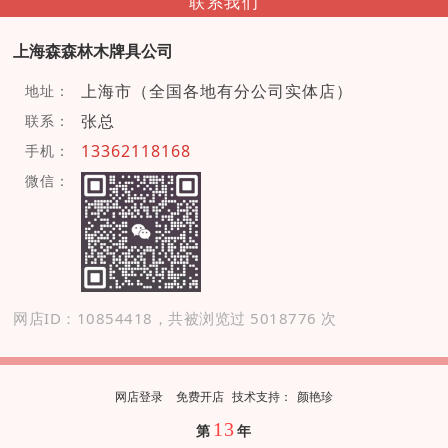
联系我们
上海森森林木牌具公司
上海市（全国各地有分公司实体店）
地址：
张总
联系：
13362118168
手机：
微信：
网店ID：10854418，共被浏览过 5018776 次
网店登录
免费开店
技
术
支
持
：
颜艳珍
13
第
年