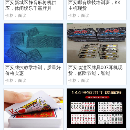
西安新城区静音麻将机供
西安哪有牌技培训班，KK
应，休闲娱乐千赢牌具
主机现货
价格：面议
价格：面议
西安牌技教学培训，质量好
西安临潼区牌具007耳机现
价格实惠
货，低躁节能，智能
价格：面议
价格：面议