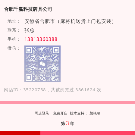
合肥千赢科技牌具公司
安徽省合肥市（麻将机送货上门包安装）
地址：
张总
联系：
13813360388
手机：
微信：
网店ID：35220758，共被浏览过 3861624 次
网店登录
免费开店
技
术
支
持
：
颜艳珍
3
第
年