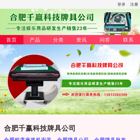
登录
注册
首页
产品
分类
资讯
问答
联系
合肥千赢科技牌具公司
合肥程序麻将机安装，合肥牌具公司，合肥牌具批发