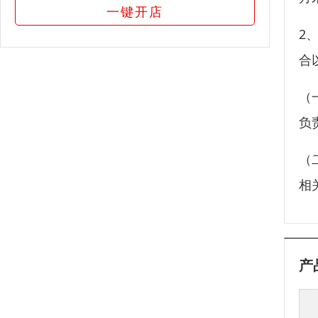
一键开店
2
合
（
负
（
相
产