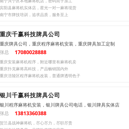
南宁兴宁区本地麻将机店，密码筒子加工
宾阳县麻将机实体店，星光一对一麻将现货
南宁市牌技培训，追求品质，服务至上
重庆千赢科技牌具公司
重庆牌具公司，重庆程序麻将机安装，重庆牌具加工定制
17080028888
张总
重庆安装麻将机程序，附近哪里有麻将机卖
重庆扑克麻将高科技，产品畅销国内外
重庆涪陵区程序麻将机改装，普通牌透明色子
银川千赢科技牌具公司
银川程序麻将机安装，银川牌具公司电话，银川牌具实体店
13813360388
张总
贺兰县战神麻将机，尽心尽力，尽职尽责