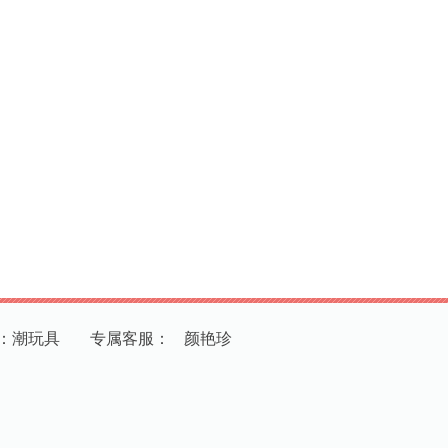
：潮玩具
专
属
客
服
：
颜艳珍