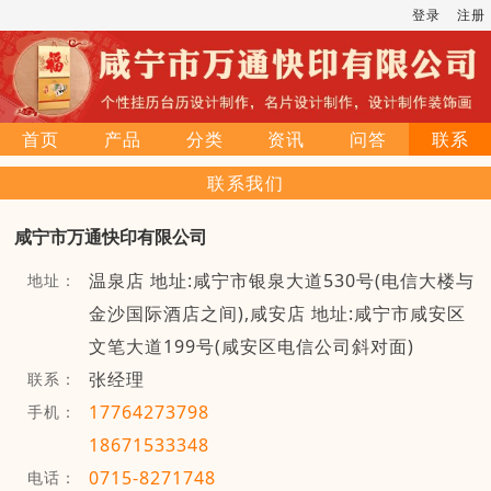
登录
注册
首页
产品
分类
资讯
问答
联系
联系我们
咸宁市万通快印有限公司
温泉店 地址:咸宁市银泉大道530号(电信大楼与
地址：
金沙国际酒店之间),咸安店 地址:咸宁市咸安区
文笔大道199号(咸安区电信公司斜对面)
张经理
联系：
17764273798
手机：
18671533348
0715-8271748
电话：