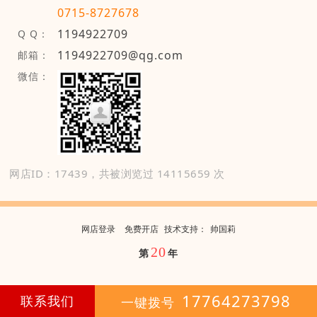
0715-8727678
1194922709
Q Q：
1194922709@qg.com
邮箱：
微信：
网店ID：17439，共被浏览过 14115659 次
网店登录
免费开店
技
术
支
持
：
帅国莉
20
第
年
17764273798
联系我们
一键拨号