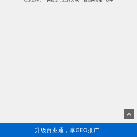
技术支持： 网店ID：35210746 百业网客服：杨宇
升级百业通，享GEO推广