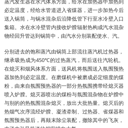
蒸汽发生器在水汽体系方面，给水在加热器中加热到
必定温度，经给水管道进入省煤器，进一步加热今后
送入锅筒，与锅水混杂后沿降低管下行至水冷壁入口
集箱。水在水冷壁管内接收炉膛辐射热构成汽水混杂
物经回升管达到锅筒中，由汽水分别装配使水、汽。
分别进去的饱和蒸汽由锅筒上部流往蒸汽机过热器，
继承吸热成为450℃的过热蒸汽，而后送往汽轮机。
在熄灭和烟风体系方面，送风机将氛围送入氛围预热
器加热到必定温度。在磨煤机中被磨成必定细度的煤
粉，由来自氛围预热器的一部分热氛围携带经熄灭器
喷入炉膛。熄灭器喷出的煤粉与氛围混杂物在炉膛中
与别的的热氛围混杂熄灭，放出大批热量。熄灭后的
热烟气次序流经炉膛、凝渣牵制、过热器、省煤器和
氛围预热器后，再颠末除尘装配，撤除其中的飞灰，