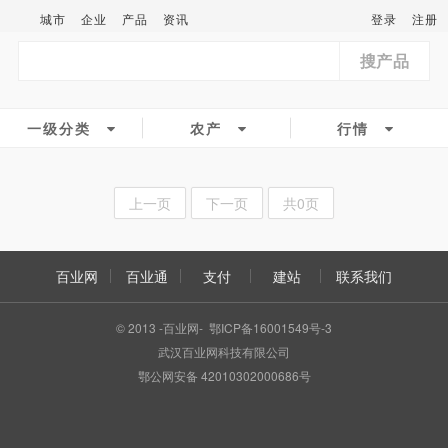
城市
企业
产品
资讯
登录
注册
搜产品
一级分类
农产
行情
上一页
下一页
共0页
百业网
百业通
支付
建站
联系我们
© 2013 -百业网- 鄂ICP备16001549号-3
武汉百业网科技有限公司
鄂公网安备 42010302000686号