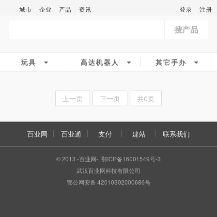
城市
企业
产品
资讯
登录
注册
搜产品
玩具
高达机器人
其它手办
上一页
下一页
共0页
百业网
百业通
支付
建站
联系我们
© 2013 -百业网- 鄂ICP备16001549号-3
武汉百业网科技有限公司
鄂公网安备 42010302000686号