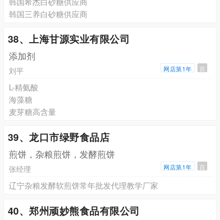
韩国希杰白砂糖供应商
韩国三养白砂糖供应商
38、上海甘源实业有限公司
添加剂
网店第1年
百
刘平
L-精氨酸
海藻糖
麦芽糖高含量
39、龙口市绿野食品店
煎饼，杂粮煎饼，发酵煎饼
网店第1年
百
张经理
辽宁杂粮发酵软煎饼常年批发代理教学厂家
40、郑州顽妙熊食品有限公司