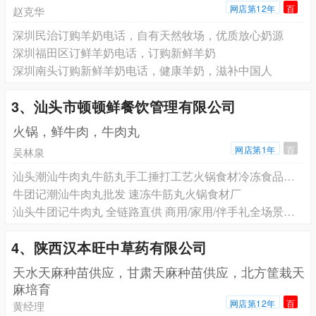
网店第12年
百
赵克华
深圳民治订购羊奶电话，自有天然牧场，优质放心奶源
深圳福田区订鲜羊奶电话，订购新鲜羊奶
深圳南头订购新鲜羊奶电话，健康羊奶，滋补中国人
3、汕头市顿顿鲜餐饮管理有限公司
火锅，鲜牛肉，牛肉丸
网店第1年
百
吴林泉
汕头潮汕牛肉丸牛筋丸手工捶打工艺火锅食材冷冻食品批发
牛团记潮汕牛肉丸批发 速冻牛筋丸火锅食材厂
汕头牛团记牛肉丸 全链路直供 商用/家用/伴手礼全场景覆盖
4、陕西汉本旺中草药有限公司
天水天麻种苗供应，甘肃天麻种苗供应，北方筐栽天
麻培育
网店第12年
百
黄经理