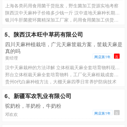
上海各类药用食用菌干货批发，野生菌加工货源实地考察
陕西汉中天麻种子价格多少钱一斤 汉中道地天麻种长期稳定供货
银川牛肝菌蜜环菌精深加工厂家，药用食用菌加工供货咨询
5、陕西汉本旺中草药有限公司
四川天麻种植栽培，广元天麻筐栽方案，筐栽天麻是
真的吗
网店第1年
百
黄经理
汉中天麻栽种的方法详解 立体框栽天麻全套培育物料现货 汉本旺
邢台立体框栽天麻全套培育物料，工厂化天麻框栽成套菌料种苗
贵州0代白麻种植方法，大棚天麻四季日常养护防病技术
6、新疆军农乳业有限公司
驼奶粉，羊奶粉，牛奶粉
网店第1年
百
邓欢欢