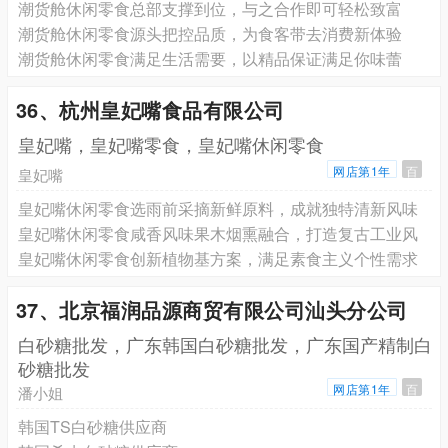
潮货舱休闲零食总部支撑到位，与之合作即可轻松致富
潮货舱休闲零食源头把控品质，为食客带去消费新体验
潮货舱休闲零食满足生活需要，以精品保证满足你味蕾
36、杭州皇妃嘴食品有限公司
皇妃嘴，皇妃嘴零食，皇妃嘴休闲零食
网店第1年
百
皇妃嘴
皇妃嘴休闲零食选雨前采摘新鲜原料，成就独特清新风味
皇妃嘴休闲零食咸香风味果木烟熏融合，打造复古工业风
皇妃嘴休闲零食创新植物基方案，满足素食主义个性需求
37、北京福润品源商贸有限公司汕头分公司
白砂糖批发，广东韩国白砂糖批发，广东国产精制白
砂糖批发
网店第1年
百
潘小姐
韩国TS白砂糖供应商