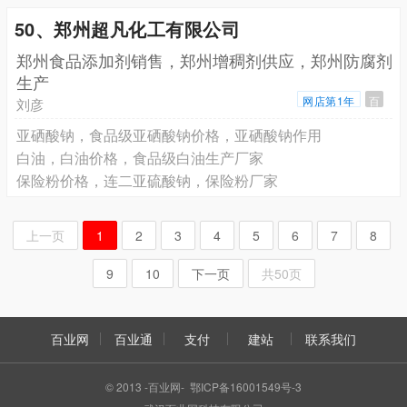
50、郑州超凡化工有限公司
郑州食品添加剂销售，郑州增稠剂供应，郑州防腐剂
生产
网店第1年
百
刘彦
亚硒酸钠，食品级亚硒酸钠价格，亚硒酸钠作用
白油，白油价格，食品级白油生产厂家
保险粉价格，连二亚硫酸钠，保险粉厂家
上一页
1
2
3
4
5
6
7
8
9
10
下一页
共50页
百业网
百业通
支付
建站
联系我们
© 2013 -百业网- 鄂ICP备16001549号-3