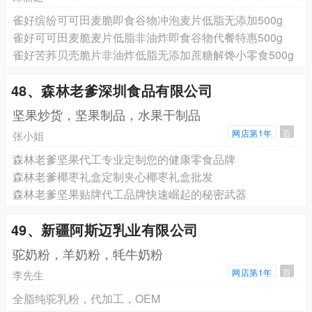
雀好缤纷可可田麦脆即食谷物冲泡麦片低脂无添加500g
雀好可可田麦脆麦片低脂非油炸即食谷物代餐特惠500g
雀好苦荞贝壳脆片非油炸低脂无添加蔗糖解馋小零食500g
48、森林老爹深圳食品有限公司
坚果炒货，坚果制品，水果干制品
网店第1年
百
张小姐
森林老爹坚果代工专业定制您的健康零食品牌
森林老爹椰枣礼盒定制夹心椰枣礼盒批发
森林老爹坚果贴牌代工品牌快速崛起的秘密武器
49、新疆阿斯迈乳业有限公司
驼奶粉，羊奶粉，牦牛奶粉
网店第1年
百
李先生
全脂纯驼乳粉，代加工，OEM