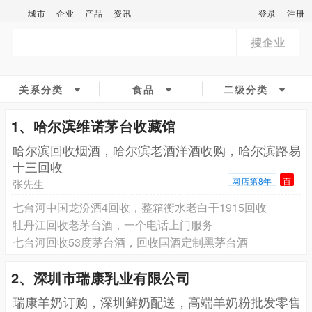
城市
企业
产品
资讯
登录
注册
搜企业
关系分类
食品
二级分类
1、哈尔滨维诺茅台收藏馆
哈尔滨回收烟酒，哈尔滨老酒洋酒收购，哈尔滨路易
十三回收
网店第8年
百
张先生
七台河中国龙汾酒4回收，整箱衡水老白干1915回收
牡丹江回收老茅台酒，一个电话上门服务
七台河回收53度茅台酒，回收国酒定制黑茅台酒
2、深圳市瑞康乳业有限公司
瑞康羊奶订购，深圳鲜奶配送，高端羊奶粉批发零售